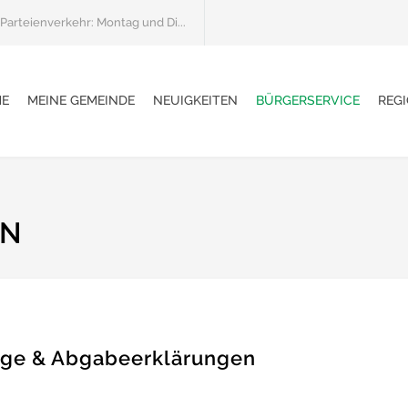
Parteienverkehr: Montag und Di...
E
MEINE GEMEINDE
NEUIGKEITEN
BÜRGERSERVICE
REGI
EN
äge & Abgabeerklärungen