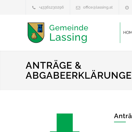
+43361230296
office@lassing.at
Gemeinde
HOM
Lassing
ANTRÄGE &
ABGABEERKLÄRUNG
Antr