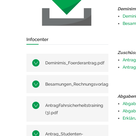
Deminimi
Demini
Besam
Infocenter
Zuschüss
Antrag
Deminimis_Foerderantrag.pdf
Antrag
Besamungen_Rechnungsvorlage.pdf
Abgabene
Abgab
AntragFahrsicherheitstraining
Abgab
(3).pdf
Erklär
Antrag_Studenten-