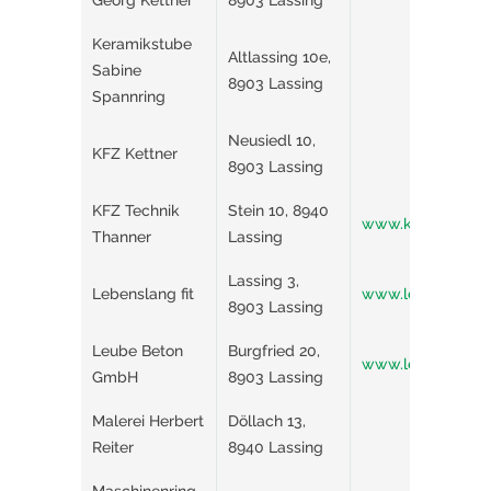
Georg Kettner
8903 Lassing
Keramikstube
Altlassing 10e,
Sabine
8903 Lassing
Spannring
Neusiedl 10,
KFZ Kettner
8903 Lassing
KFZ Technik
Stein 10, 8940
www.kfz-thanner.a
Thanner
Lassing
Lassing 3,
Lebenslang fit
www.lebenslang.f
8903 Lassing
Leube Beton
Burgfried 20,
www.leube.eu/
GmbH
8903 Lassing
Malerei Herbert
Döllach 13,
Reiter
8940 Lassing