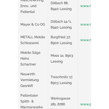
Maschinenring
Döllach 88,
Enns- und
www.maschinenring
8940 Lassing
Paltental
Döllach 14/1,
Mayer & Co OG
www.mayer-co.a
8940 Lassing
METALL Mobile
Burgfried 37,
www.me-tall.at/
Schlosserei
8900 Lassing
Mobile Säge
Moos 1a, 8903
Heinz
Lassing
Schartner
Neuwirth
Treschmitz 17,
Vermietung
8903 Lassing
GesnbR
Paltentaler
Werksgasse
Splitt- &
281, 8786
www.paltentaler.
Marmorwerke