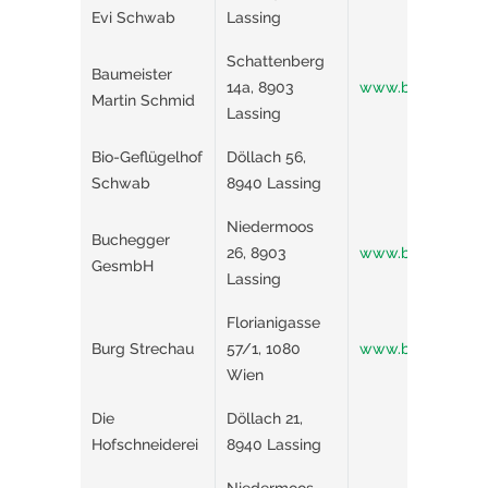
Evi Schwab
Lassing
Schattenberg
Baumeister
14a, 8903
www.baumeister-m
Martin Schmid
Lassing
Bio-Geflügelhof
Döllach 56,
Schwab
8940 Lassing
Niedermoos
Buchegger
26, 8903
www.buchegger.l
GesmbH
Lassing
Florianigasse
Burg Strechau
57/1, 1080
www.burg-strechau
Wien
Die
Döllach 21,
Hofschneiderei
8940 Lassing