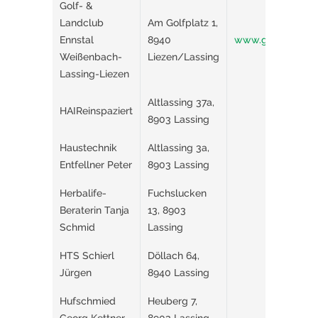
Golf- &
Landclub
Am Golfplatz 1,
Ennstal
8940
www.glcennstal.a
Weißenbach-
Liezen/Lassing
Lassing-Liezen
Altlassing 37a,
HAIReinspaziert
8903 Lassing
Haustechnik
Altlassing 3a,
Entfellner Peter
8903 Lassing
Herbalife-
Fuchslucken
Beraterin Tanja
13, 8903
Schmid
Lassing
HTS Schierl
Döllach 64,
Jürgen
8940 Lassing
Hufschmied
Heuberg 7,