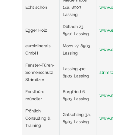
Niedermoos
Echt schön
14a, 8903
www.xn--echtschn
Lassing
Döllach 23,
Egger Holz
www.egger-holz.
8940 Lassing
euroMinerals
Moos 27, 8903
www.eurominerals
GmbH
Lassing
Fenster-Türen-
Lassing 41c,
Sonnenschutz
strimitzer.at/
8903 Lassing
Strimitzer
Forstbüro
Burgfried 6,
www.muendler.at
mündler
8903 Lassing
Fröhlich
Gatschling 3a,
Consulting &
www.michaelfroehl
8903 Lassing
Training